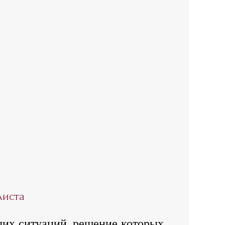
листа
очих ситуаций, решение которых