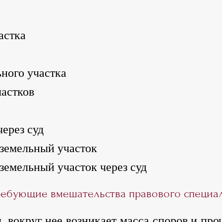
астка
ного участка
частков
через суд
 земельный участок
земельный участок через суд
ребующие вмешательства правового специа
, вокруг нее возникает масса споров и пр